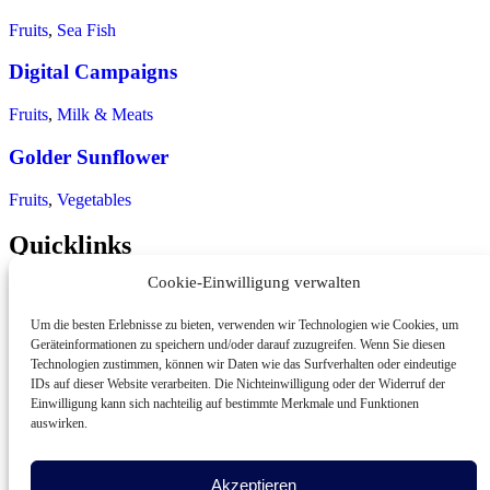
Fruits
,
Sea Fish
Digital Campaigns
Fruits
,
Milk & Meats
Golder Sunflower
Fruits
,
Vegetables
Quicklinks
Cookie-Einwilligung verwalten
Dienstleistungen
Human Resource 2.0
Um die besten Erlebnisse zu bieten, verwenden wir Technologien wie Cookies, um
Kontakt
Geräteinformationen zu speichern und/oder darauf zuzugreifen. Wenn Sie diesen
Technologien zustimmen, können wir Daten wie das Surfverhalten oder eindeutige
Kontakt
IDs auf dieser Website verarbeiten. Die Nichteinwilligung oder der Widerruf der
Einwilligung kann sich nachteilig auf bestimmte Merkmale und Funktionen
0211 - 89 09 58 00
auswirken.
kontakt@quasahr.de
Adersstr. 12, 40215 Düsseldorf.
Akzeptieren