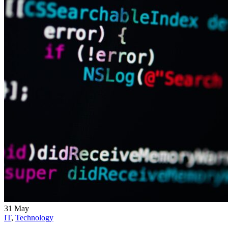
31
May
IT
,
Technology